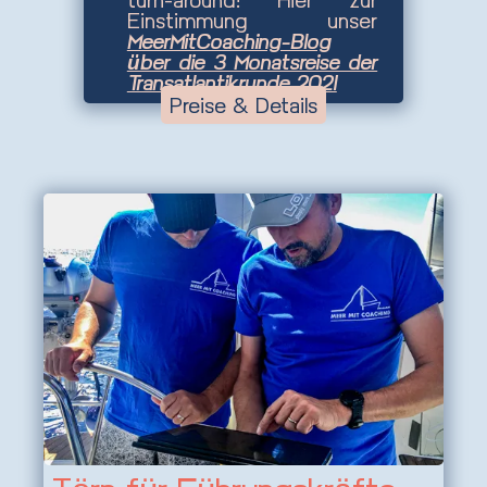
Einstimmung unser
MeerMitCoaching-Blog
über die 3 Monatsreise der
Transatlantikrunde 2021
Preise & Details